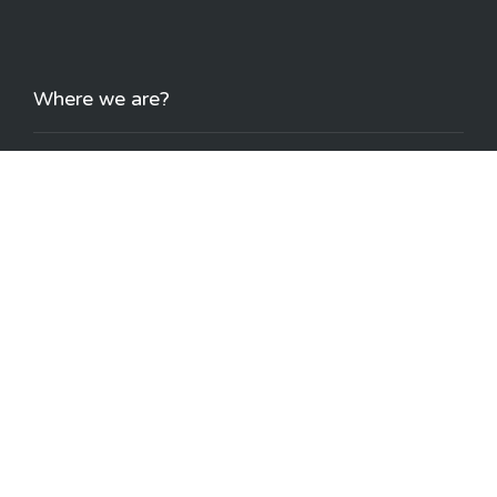
Where we are?
info@orchydarium.es
927544514 - 627379346
Urb. Los Conquistadores Extremeños, s/n
10.350 Almaraz (Cáceres)
www.orchydarium.es
Síguenos en